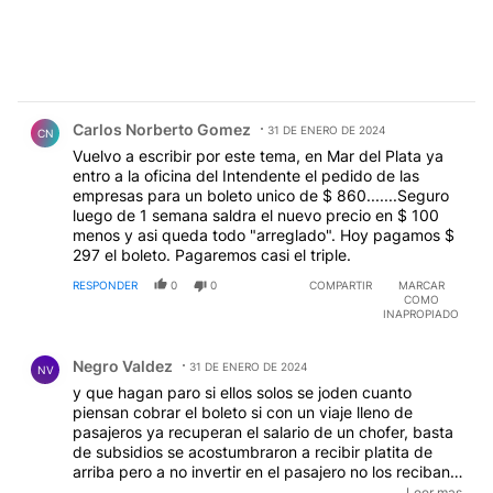
Comentario de Carlos Norberto Gomez.
Carlos Norberto Gomez
31 DE ENERO DE 2024
CN
Vuelvo a escribir por este tema, en Mar del Plata ya
entro a la oficina del Intendente el pedido de las
empresas para un boleto unico de $ 860.......Seguro
luego de 1 semana saldra el nuevo precio en $ 100
menos y asi queda todo "arreglado". Hoy pagamos $
297 el boleto. Pagaremos casi el triple.
RESPONDER
0
0
COMPARTIR
MARCAR
COMO
INAPROPIADO
Comentario de Negro Valdez.
Negro Valdez
31 DE ENERO DE 2024
NV
y que hagan paro si ellos solos se joden cuanto
piensan cobrar el boleto si con un viaje lleno de
pasajeros ya recuperan el salario de un chofer, basta
de subsidios se acostumbraron a recibir platita de
arriba pero a no invertir en el pasajero no los reciban
que se jodan son empresas privadas y no del estado
Leer mas