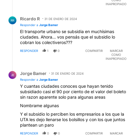
INAPROPIADO
Respuesta de Ricardo R.
Ricardo R
31 DE ENERO DE 2024
RR
Responder a
Jorge Bamer
El transporte urbano se subsidia en muchísimas
ciudades. Ahora... vos pensás que el subsidio lo
cobran los colectiveros???
RESPONDER
1
0
COMPARTIR
MARCAR
COMO
INAPROPIADO
Respuesta de Jorge Bamer.
Jorge Bamer
31 DE ENERO DE 2024
JB
Responder a
Jorge Bamer
Y cuantas ciudades conoces que hayan tenido
subsidiado casi el 90 por ciento de el valor del boleto
sin razon aparente solo para algunas areas
Nombrame algunas
Y el subsidio lo perciben los empresarios a los que la
UTA les dejo llenarse los bolsillos y con los que juntos
plantean un paro
RESPONDER
0
0
COMPARTIR
MARCAR