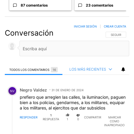
87 comentarios
23 comentarios
INICIAR SESIÓN
|
CREAR CUENTA
Conversación
SIGA ESTA CO
SEGUIR
LOS MÁS RECIENTES
TODOS LOS COMENTARIOS
16
Todos los comentarios
Comentario de Negro Valdez.
Negro Valdez
31 DE ENERO DE 2024
NV
prefiero que arreglen las calles, la iluminacion, paguen
bien a los policias, gendarmes, a los militares, equipar
a los militares, al ejercitos que dar subsidios
1
RESPONDER
COMPARTIR
MARCAR
RESPUESTA
1
0
COMO
INAPROPIADO