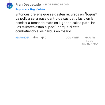
Respuesta de Fran Desuetudo.
Fran Desuetudo
31 DE ENERO DE 2024
FD
Responder a
Negro Valdez
Entonces preferis que se gasten recursos en Ñoquis?
La policia se la pasa dentro de sus patrullas o en la
comiseria tomando mate en lugar de salir a patrullar.
Los militares estan al ped0 porque ni esta
combatiendo a los narc0s en rosario.
RESPONDER
0
0
COMPARTIR
MARCAR
COMO
INAPROPIADO