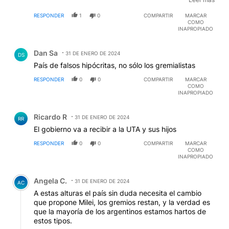
y el estado basta de subsidiar el que gasta que
RESPONDER
1
0
COMPARTIR
MARCAR
pague
COMO
INAPROPIADO
Comentario de Dan Sa.
Dan Sa
31 DE ENERO DE 2024
DS
País de falsos hipócritas, no sólo los gremialistas
RESPONDER
0
0
COMPARTIR
MARCAR
COMO
INAPROPIADO
Comentario de Ricardo R.
Ricardo R
31 DE ENERO DE 2024
RR
El gobierno va a recibir a la UTA y sus hijos
RESPONDER
0
0
COMPARTIR
MARCAR
COMO
INAPROPIADO
Comentario de Angela C..
Angela C.
31 DE ENERO DE 2024
AC
A estas alturas el país sin duda necesita el cambio
que propone Milei, los gremios restan, y la verdad es
que la mayoría de los argentinos estamos hartos de
estos tipos.