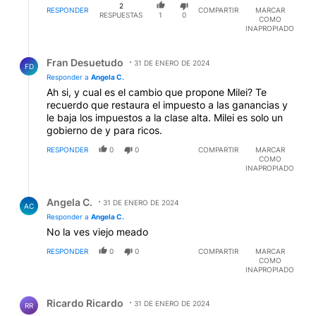
2
RESPONDER
COMPARTIR
MARCAR
RESPUESTAS
1
0
COMO
INAPROPIADO
Respuesta de Fran Desuetudo.
Fran Desuetudo
31 DE ENERO DE 2024
FD
Responder a
Angela C.
Ah si, y cual es el cambio que propone Milei? Te
recuerdo que restaura el impuesto a las ganancias y
le baja los impuestos a la clase alta. Milei es solo un
gobierno de y para ricos.
RESPONDER
0
0
COMPARTIR
MARCAR
COMO
INAPROPIADO
Respuesta de Angela C..
Angela C.
31 DE ENERO DE 2024
AC
Responder a
Angela C.
No la ves viejo meado
RESPONDER
0
0
COMPARTIR
MARCAR
COMO
INAPROPIADO
Comentario de Ricardo Ricardo.
Ricardo Ricardo
31 DE ENERO DE 2024
RR