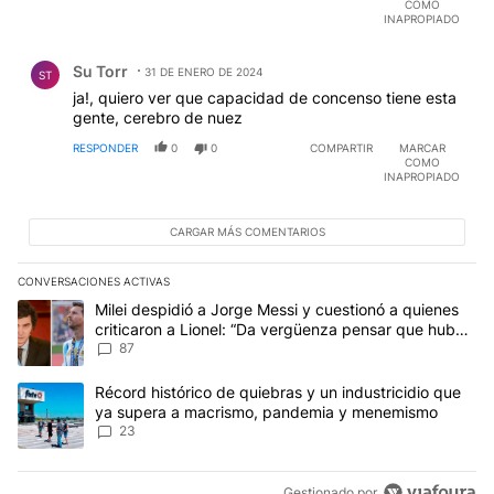
COMO
INAPROPIADO
Comentario de Su Torr.
Su Torr
31 DE ENERO DE 2024
ST
ja!, quiero ver que capacidad de concenso tiene esta
gente, cerebro de nuez
RESPONDER
0
0
COMPARTIR
MARCAR
COMO
INAPROPIADO
CARGAR MÁS COMENTARIOS
CONVERSACIONES ACTIVAS
Este listado muestra los artículos con más comentarios en los últim
Un artículo de tendencia con el título "Milei despidió a Jorge Mes
Milei despidió a Jorge Messi y cuestionó a quienes
criticaron a Lionel: “Da vergüenza pensar que hubo
anti-Messi”
87
Un artículo de tendencia con el título "Récord histórico de quie
Récord histórico de quiebras y un industricidio que
ya supera a macrismo, pandemia y menemismo
23
Gestionado por