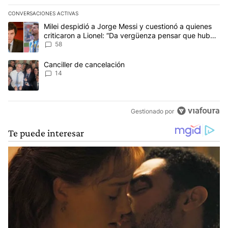
CONVERSACIONES ACTIVAS
Este listado muestra los artículos con más comentarios en los últim
Un artículo de tendencia con el título "Milei despidió a Jorge Mes
Milei despidió a Jorge Messi y cuestionó a quienes
criticaron a Lionel: “Da vergüenza pensar que hubo
anti-Messi”
58
Un artículo de tendencia con el título "Canciller de cancelación" 
Canciller de cancelación
14
Gestionado por