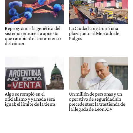
Reprogramar la genética del
La Ciudad construirá una
sistema inmune: la apuesta
plaza junto al Mercado de
que cambiará el tratamiento
Pulgas
del cáncer
Algo se rompió en el
Un millón de personas y un
oficialismo y ya nada será
operativo de seguridad sin
igual: el límite de la tierra
precedentes: la trastienda de
la llegada de León XIV