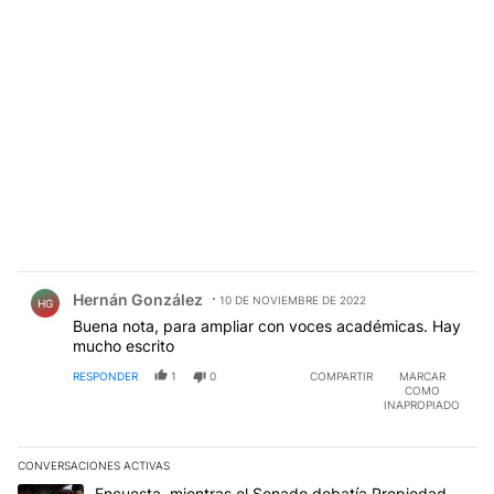
Comentario de Hernán González.
Hernán González
10 DE NOVIEMBRE DE 2022
HG
Buena nota, para ampliar con voces académicas. Hay
mucho escrito
RESPONDER
1
0
COMPARTIR
MARCAR
COMO
INAPROPIADO
CONVERSACIONES ACTIVAS
Este listado muestra los artículos con más comentarios en los últim
Un artículo de tendencia con el título "Encuesta, mientras el Se
Encuesta, mientras el Senado debatía Propiedad