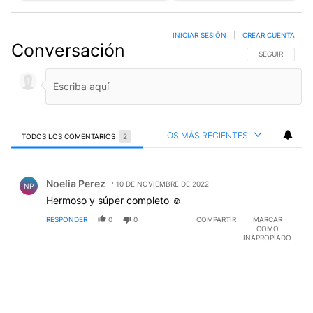
INICIAR SESIÓN
|
CREAR CUENTA
Conversación
SIGA ESTA CO
SEGUIR
LOS MÁS RECIENTES
TODOS LOS COMENTARIOS
2
Todos los comentarios
Comentario de Noelia Perez.
Noelia Perez
10 DE NOVIEMBRE DE 2022
NP
Hermoso y súper completo ☺️
RESPONDER
0
0
COMPARTIR
MARCAR
COMO
INAPROPIADO