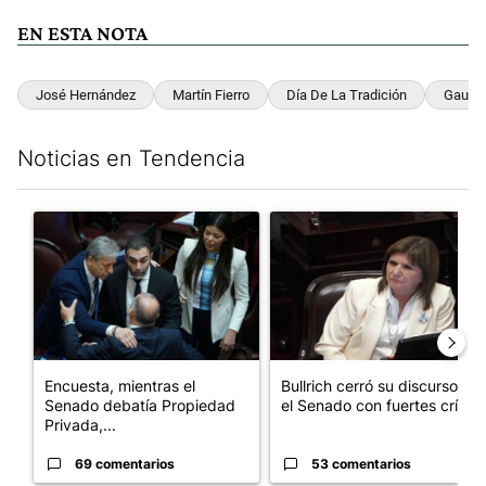
EN ESTA NOTA
José Hernández
Martín Fierro
Día De La Tradición
Gauch
Noticias en Tendencia
Este listado muestra los artículos con más comentarios en los últim
Un artículo de tendencia con el título "Encuesta, mientras el
Un artículo de tendencia con el
Encuesta, mientras el
Bullrich cerró su discurso en
Senado debatía Propiedad
el Senado con fuertes crí...
Privada,...
69 comentarios
53 comentarios