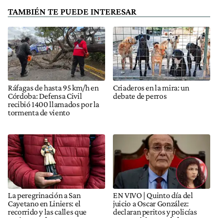
TAMBIÉN TE PUEDE INTERESAR
Ráfagas de hasta 95 km/h en
Criaderos en la mira: un
Córdoba: Defensa Civil
debate de perros
recibió 1400 llamados por la
tormenta de viento
La peregrinación a San
EN VIVO | Quinto día del
Cayetano en Liniers: el
juicio a Oscar González:
recorrido y las calles que
declaran peritos y policías