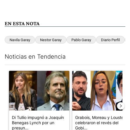
EN ESTA NOTA
Navila Garay
Nestor Garay
Pablo Garay
Diario Perfil
Noticias en Tendencia
Este listado muestra los artículos con más comentarios en los últim
Un artículo de tendencia con el título "Di Tullio impugnó a Joa
Un artículo de tendencia con e
Di Tullio impugnó a Joaquín
Grabois, Moreau y Lousteau
Benegas Lynch por un
celebraron el revés del
presun...
Gobi...