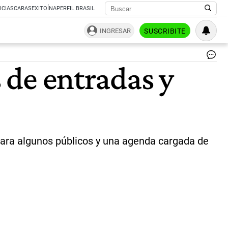
ICIAS
CARAS
EXITOÍNA
PERFIL BRASIL
INGRESAR
SUSCRIBITE
Fer
s de entradas y
del
Lib
|
CE
 para algunos públicos y una agenda cargada de