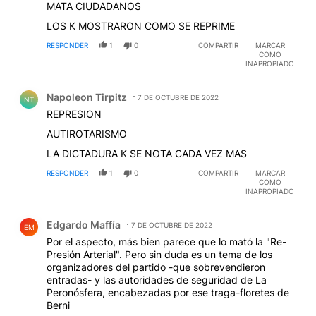
MATA CIUDADANOS
LOS K MOSTRARON COMO SE REPRIME
RESPONDER
1
0
COMPARTIR
MARCAR
COMO
INAPROPIADO
Comentario de Napoleon Tirpitz.
Napoleon Tirpitz
7 DE OCTUBRE DE 2022
NT
REPRESION
AUTIROTARISMO
LA DICTADURA K SE NOTA CADA VEZ MAS
RESPONDER
1
0
COMPARTIR
MARCAR
COMO
INAPROPIADO
Comentario de Edgardo Maffía.
Edgardo Maffía
7 DE OCTUBRE DE 2022
EM
Por el aspecto, más bien parece que lo mató la "Re-
Presión Arterial". Pero sin duda es un tema de los
organizadores del partido -que sobrevendieron
entradas- y las autoridades de seguridad de La
Peronósfera, encabezadas por ese traga-floretes de
Berni