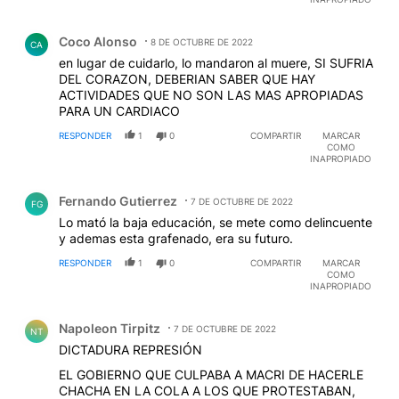
Comentario de Coco Alonso.
Coco Alonso
8 DE OCTUBRE DE 2022
CA
en lugar de cuidarlo, lo mandaron al muere, SI SUFRIA
DEL CORAZON, DEBERIAN SABER QUE HAY
ACTIVIDADES QUE NO SON LAS MAS APROPIADAS
PARA UN CARDIACO
RESPONDER
1
0
COMPARTIR
MARCAR
COMO
INAPROPIADO
Comentario de Fernando Gutierrez.
Fernando Gutierrez
7 DE OCTUBRE DE 2022
FG
Lo mató la baja educación, se mete como delincuente
y ademas esta grafenado, era su futuro.
RESPONDER
1
0
COMPARTIR
MARCAR
COMO
INAPROPIADO
Comentario de Napoleon Tirpitz.
Napoleon Tirpitz
7 DE OCTUBRE DE 2022
NT
DICTADURA REPRESIÓN
EL GOBIERNO QUE CULPABA A MACRI DE HACERLE
CHACHA EN LA COLA A LOS QUE PROTESTABAN,