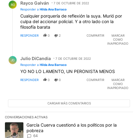
Rayco Galván
7 DE OCTUBRE DE 2022
RG
Responder a
Hilda Ana Barraco
Cualquier porquería de reflexión la suya. Murió por
culpa del accionar policial. Y a otro lado con la
filosofía barata
RESPONDER
0
2
COMPARTIR
MARCAR
COMO
INAPROPIADO
Respuesta de Julio DiCandia.
Julio DiCandia
7 DE OCTUBRE DE 2022
JD
Responder a
Hilda Ana Barraco
YO NO LO LAMENTO, UN PERONISTA MENOS
RESPONDER
0
0
COMPARTIR
MARCAR
COMO
INAPROPIADO
CARGAR MÁS COMENTARIOS
CONVERSACIONES ACTIVAS
Este listado muestra los artículos con más comentarios en los últim
Un artículo de tendencia con el título "García Cuerva cuestionó a 
García Cuerva cuestionó a los políticos por la
pobreza
64