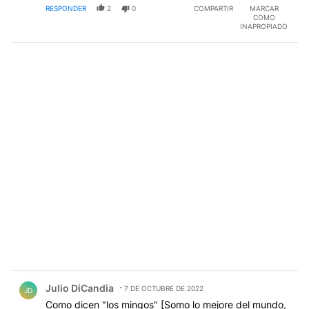
RESPONDER
2
0
COMPARTIR
MARCAR
COMO
INAPROPIADO
Comentario de Julio DiCandia.
Julio DiCandia
7 DE OCTUBRE DE 2022
JD
Como dicen "los mingos" [Somo lo mejore del mundo,