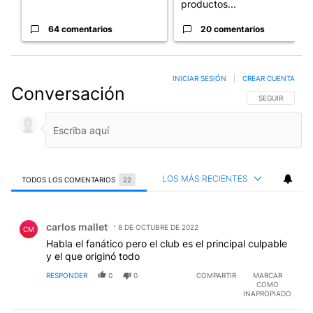
productos...
64 comentarios
20 comentarios
INICIAR SESIÓN
|
CREAR CUENTA
Conversación
SIGA ESTA CO
SEGUIR
LOS MÁS RECIENTES
TODOS LOS COMENTARIOS
22
Todos los comentarios
Comentario de carlos mallet.
carlos mallet
8 DE OCTUBRE DE 2022
CM
Habla el fanático pero el club es el principal culpable
y el que originó todo
RESPONDER
0
0
COMPARTIR
MARCAR
COMO
INAPROPIADO