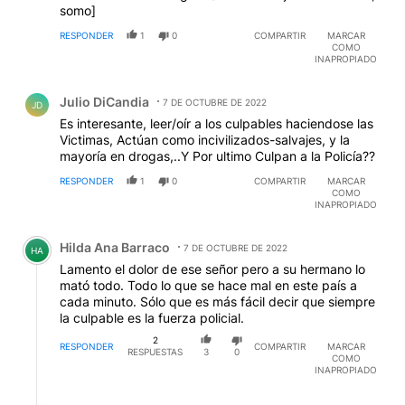
somo]
RESPONDER
1
0
COMPARTIR
MARCAR
COMO
INAPROPIADO
Comentario de Julio DiCandia.
Julio DiCandia
7 DE OCTUBRE DE 2022
JD
Es interesante, leer/oír a los culpables haciendose las
Victimas, Actúan como incivilizados-salvajes, y la
mayoría en drogas,..Y Por ultimo Culpan a la Policía??
RESPONDER
1
0
COMPARTIR
MARCAR
COMO
INAPROPIADO
Comentario de Hilda Ana Barraco.
Hilda Ana Barraco
7 DE OCTUBRE DE 2022
HA
Lamento el dolor de ese señor pero a su hermano lo
mató todo. Todo lo que se hace mal en este país a
cada minuto. Sólo que es más fácil decir que siempre
la culpable es la fuerza policial.
2
RESPONDER
COMPARTIR
MARCAR
RESPUESTAS
3
0
COMO
INAPROPIADO
Respuesta de Rayco Galván.