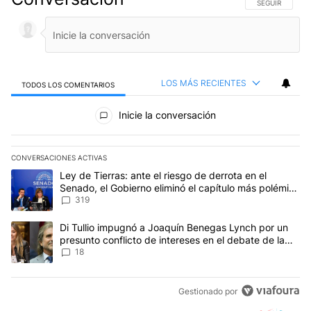
SIGA ESTA CO
SEGUIR
LOS MÁS RECIENTES
TODOS LOS COMENTARIOS
Todos los comentarios
Inicie la conversación
CONVERSACIONES ACTIVAS
Este listado muestra los artículos con más comentarios en los últim
Un artículo de tendencia con el título "Ley de Tierras: ante el ri
Ley de Tierras: ante el riesgo de derrota en el
Senado, el Gobierno eliminó el capítulo más polémico
del proyecto
319
Un artículo de tendencia con el título "Di Tullio impugnó a Joaqu
Di Tullio impugnó a Joaquín Benegas Lynch por un
presunto conflicto de intereses en el debate de la
Ley de Tierras
18
Gestionado por