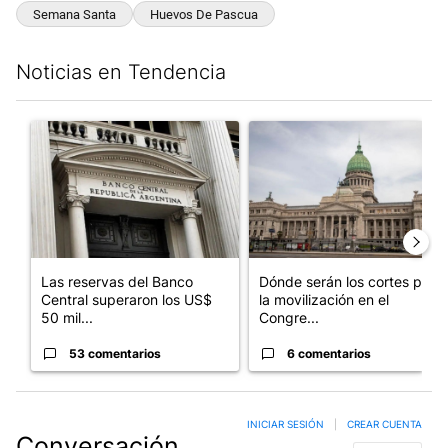
Semana Santa
Huevos De Pascua
Noticias en Tendencia
Este listado muestra los artículos con más comentarios en los últim
Un artículo de tendencia con el título "Las reservas del Banco 
Un artículo de tendencia con e
Las reservas del Banco
Dónde serán los cortes por
Central superaron los US$
la movilización en el
50 mil...
Congre...
53 comentarios
6 comentarios
INICIAR SESIÓN
|
CREAR CUENTA
Conversación