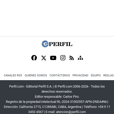
CANALES RSS
QUIENES SOMOS
CONTÁCTENOS
PRIVACIDAD
EQUIPO
REGLAS
Perfil.com - Editorial Perfil S.A.
| © Perfil.com 2006-2026 - Todos los
derechos reservados.
Editor responsable: Carlos Piro.
Registro de la propiedad intelectual RL-2024-31002957-APN-DNDA#MJ
Dirección:
California 2715
,
C1289ABI
,
CABA, Argentina
| Teléfono:
+54 9 11
3453 4567
| E-mail:
atencion@perfil.com