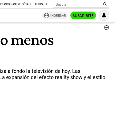
ICIAS
CARAS
EXITOÍNA
PERFIL BRASIL
INGRESAR
SUSCRIBITE
IR
ero menos
Se
y
esc
res
la
ne
de
qu
za a fondo la televisión de hoy. Las
los
a expansión del efecto reality show y el estilo
me
se
ms
cu
y
se
ha
re