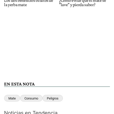
Los dos beneficios ocultos de
¿Cómo evitar que el mate se
la yerba mate
"lave" y pierda sabor?
EN ESTA NOTA
Mate
Consumo
Peligros
Noticias en Tendencia