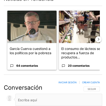
Este listado muestra los artículos con más comentarios en los últim
Un artículo de tendencia con el título "García Cuerva cuestionó 
Un artículo de tendencia con 
García Cuerva cuestionó a
El consumo de lácteos se
los políticos por la pobreza
recupera a fuerza de
productos...
64 comentarios
20 comentarios
INICIAR SESIÓN
|
CREAR CUENTA
Conversación
SIGA ESTA CO
SEGUIR