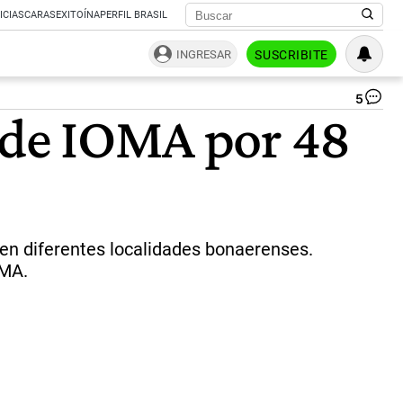
ICIAS
CARAS
EXITOÍNA
PERFIL BRASIL
INGRESAR
SUSCRIBITE
5
IO
s de IOMA por 48
|
NA
 en diferentes localidades bonaerenses.
OMA.