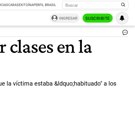
ICIAS
CARAS
EXITOÍNA
PERFIL BRASIL
INGRESAR
SUSCRIBITE
|
 clases en la
Ce
e la víctima estaba &ldquo;habituado" a los