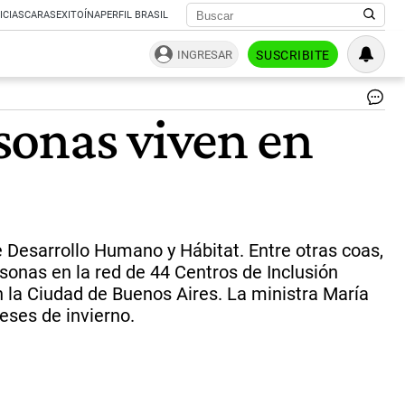
ICIAS
CARAS
EXITOÍNA
PERFIL BRASIL
INGRESAR
SUSCRIBITE
Po
sonas viven en
qu
due
Mu
pe
du
a
la
in
e Desarrollo Humano y Hábitat. Entre otras coas,
y
sonas en la red de 44 Centros de Inclusión
fam
 la Ciudad de Buenos Aires. La ministra María
en
se
eses de invierno.
re
en
caj
y
gu