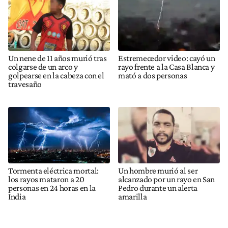
Un nene de 11 años murió tras
Estremecedor video: cayó un
colgarse de un arco y
rayo frente a la Casa Blanca y
golpearse en la cabeza con el
mató a dos personas
travesaño
Tormenta eléctrica mortal:
Un hombre murió al ser
los rayos mataron a 20
alcanzado por un rayo en San
personas en 24 horas en la
Pedro durante un alerta
India
amarilla