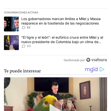
CONVERSACIONES ACTIVAS
Este listado muestra los artículos con más comentarios en los últim
Un artículo de tendencia con el título "Los gobernadores marcan l
Los gobernadores marcan límites a Milei y Massa
reaparece en la trastienda de las negociaciones
84
Un artículo de tendencia con el título ""El tigre y el león": el eu
"El tigre y el león": el eufórico cruce entre Milei y el
nuevo presidente de Colombia bajo un clima de
máxima tensión
33
Gestionado por