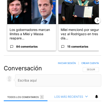
Los gobernadores marcan
Milei mencionó por segunda
límites a Milei y Massa
vez al Rodrigazo en tres
reapare...
día...
84 comentarios
15 comentarios
INICIAR SESIÓN
|
CREAR CUENTA
Conversación
SIGA ESTA CO
SEGUIR
LOS MÁS RECIENTES
TODOS LOS COMENTARIOS
1
Todos los comentarios