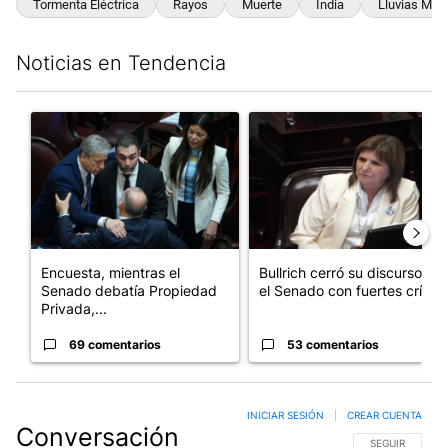
Tormenta Eléctrica
Rayos
Muerte
India
Lluvias Mon
Noticias en Tendencia
Este listado muestra los artículos con más comentarios en los últim
Un artículo de tendencia con el título "Encuesta, mientras el
Un artículo de tendencia con el
Encuesta, mientras el
Bullrich cerró su discurso en
Senado debatía Propiedad
el Senado con fuertes crí...
Privada,...
69 comentarios
53 comentarios
INICIAR SESIÓN
|
CREAR CUENTA
Conversación
SIGA ESTA CO
SEGUIR