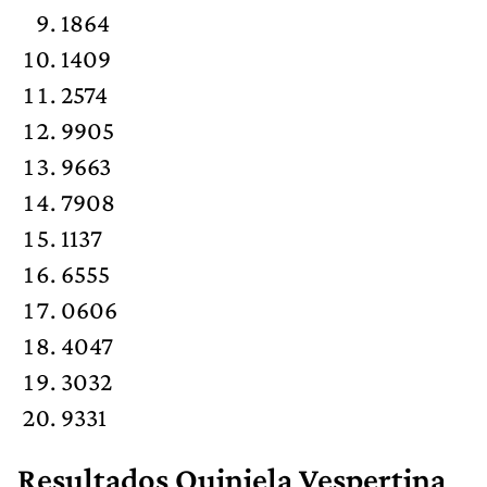
1864
1409
2574
9905
9663
7908
1137
6555
0606
4047
3032
9331
Resultados Quiniela Vespertina