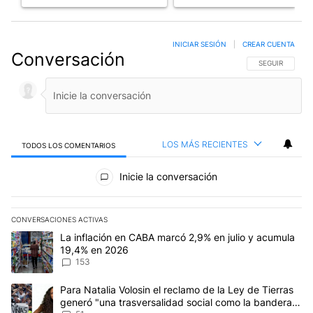
INICIAR SESIÓN
|
CREAR CUENTA
Conversación
SIGA ESTA CO
SEGUIR
LOS MÁS RECIENTES
TODOS LOS COMENTARIOS
Todos los comentarios
Inicie la conversación
CONVERSACIONES ACTIVAS
Este listado muestra los artículos con más comentarios en los últim
Un artículo de tendencia con el título "La inflación en CABA mar
La inflación en CABA marcó 2,9% en julio y acumula
19,4% en 2026
153
Un artículo de tendencia con el título "Para Natalia Volosin el re
Para Natalia Volosin el reclamo de la Ley de Tierras
generó "una trasversalidad social como la bandera