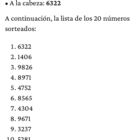
• A la cabeza:
6322
A continuación, la lista de los 20 números
sorteados:
6322
1406
9826
8971
4752
8565
4304
9671
3237
5281