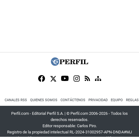
CANALES RSS
QUIENES SOMOS
CONTÁCTENOS
PRIVACIDAD
EQUIPO
REGLAS
Perfil.com - Editorial Perfil S.A.
| © Perfil.com 2006-2026 - Todos los
derechos reservados.
Editor responsable: Carlos Piro.
Registro de la propiedad intelectual RL-2024-31002957-APN-DNDA#MJ
Dirección:
California 2715
,
C1289ABI
,
CABA, Argentina
| Teléfono:
+54 9 11