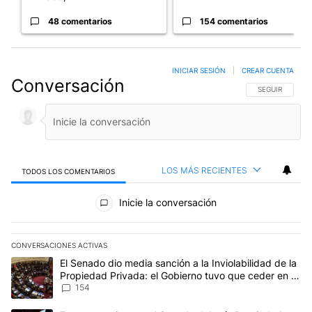
48 comentarios
154 comentarios
INICIAR SESIÓN
|
CREAR CUENTA
Conversación
SIGA ESTA CO
SEGUIR
LOS MÁS RECIENTES
TODOS LOS COMENTARIOS
Todos los comentarios
Inicie la conversación
CONVERSACIONES ACTIVAS
Este listado muestra los artículos con más comentarios en los últim
Un artículo de tendencia con el título "El Senado dio media sanci
El Senado dio media sanción a la Inviolabilidad de la
Propiedad Privada: el Gobierno tuvo que ceder en la
Ley del Manejo del Fuego
154