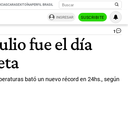
ICIAS
CARAS
EXITOÍNA
PERFIL BRASIL
INGRESAR
SUSCRIBITE
1
Ol
lio fue el día
de
Ca
en
eta
Mé
|
Ag
Af
emperaturas bató un nuevo récord en 24hs., según