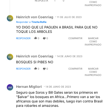
RESPUESTA
1
0
COMO
INAPROPIADO
Respuesta de Heinrich von Coenriag.
Heinrich von Coenriag
11 DE JULIO DE 2023
HV
Responder a
Tincho Rofie
YO DIGO QUE LE PAGUEN A BRASIL PARA QUE NO
TOQUE LOS ARBOLES
RESPONDER
0
0
COMPARTIR
MARCAR
COMO
INAPROPIADO
Comentario de Heinrich von Coenriag.
Heinrich von Coenriag
14 DE JUNIO DE 2023
HV
BOSQUES SI PIBES NO
RESPONDER
0
0
COMPARTIR
MARCAR
COMO
INAPROPIADO
Comentario de Hernan Migliori.
Hernan Migliori
14 DE JUNIO DE 2023
HM
Seguro que Soros y Bill Gates seran los primeros en
''$alvar'' los bosques en Africa...Primero van a ser los
africanos que son mas debiles, luego iran contra Brasil
para robarles el amazonas.