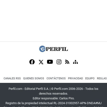
CANALES RSS
QUIENES SOMOS
CONTÁCTENOS
PRIVACIDAD
EQUIPO
REGLAS
Perfil.com - Editorial Perfil S.A.
| © Perfil.com 2006-2026 - Todos los
derechos reservados.
Editor responsable: Carlos Piro.
Registro de la propiedad intelectual RL-2024-31002957-APN-DNDA#MJ