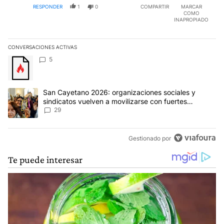
RESPONDER
1
0
COMPARTIR
MARCAR
COMO
INAPROPIADO
CONVERSACIONES ACTIVAS
Este listado muestra los artículos con más comentarios en los últim
Un artículo de tendencia con el título "" con 5 comentarios.
5
Un artículo de tendencia con el título "San Cayetano 2026: organi
San Cayetano 2026: organizaciones sociales y
sindicatos vuelven a movilizarse con fuertes
reclamos al Gobierno
29
Gestionado por