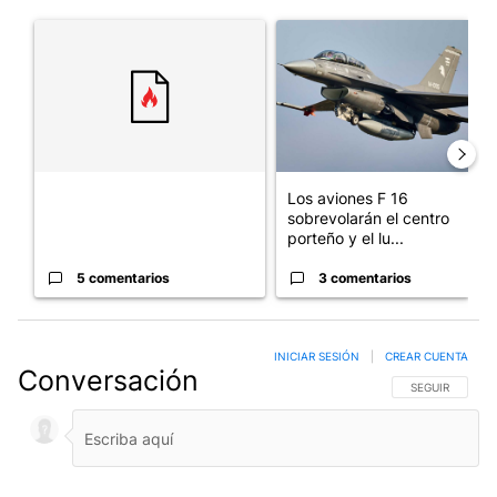
Este listado muestra los artículos con más comentarios en los últim
Un artículo de tendencia con el título "" con 5 comentarios.
Un artículo de tendencia con e
Los aviones F 16
sobrevolarán el centro
porteño y el lu...
5 comentarios
3 comentarios
INICIAR SESIÓN
|
CREAR CUENTA
Conversación
SIGA ESTA CO
SEGUIR