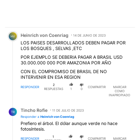
Comentario de Heinrich von Coenriag.
Heinrich von Coenriag
14 DE JUNIO DE 2023
HV
LOS PAISES DESARROLLADOS DEBEN PAGAR POR
LOS BOSQUES , SELVAS ,ETC
POR EJEMPLO SE DEBERIA PAGAR A BRASIL USD
30.000.000 000 POR AMAZONIA POR AÑO
CON EL COMPROMISO DE BRASIL DE NO
INTERVENIR EN ESA REGION
2
RESPONDER
COMPARTIR
MARCAR
RESPUESTAS
1
0
COMO
INAPROPIADO
Respuesta de Tincho Rofie.
Tincho Rofie
11 DE JULIO DE 2023
TR
Responder a
Heinrich von Coenriag
Prefiero el árbol. El dólar aunque verde no hace
fotosíntesis.
1
RESPONDER
COMPARTIR
MARCAR