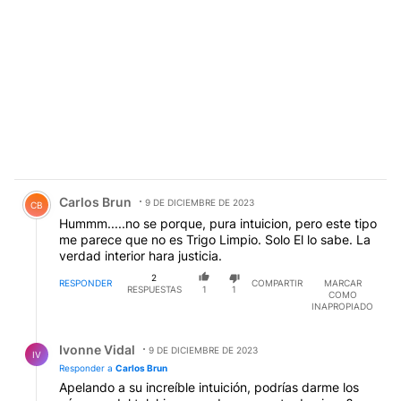
Comentario de Carlos Brun.
Carlos Brun
9 DE DICIEMBRE DE 2023
CB
Hummm.....no se porque, pura intuicion, pero este tipo
me parece que no es Trigo Limpio. Solo El lo sabe. La
verdad interior hara justicia.
2
RESPONDER
COMPARTIR
MARCAR
RESPUESTAS
1
1
COMO
INAPROPIADO
Respuesta de Ivonne Vidal.
Ivonne Vidal
9 DE DICIEMBRE DE 2023
IV
Responder a
Carlos Brun
Apelando a su increíble intuición, podrías darme los