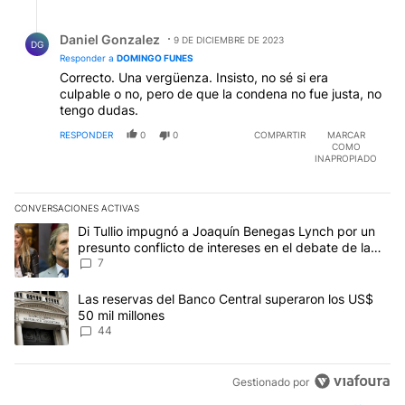
Respuesta de Daniel Gonzalez.
Daniel Gonzalez
9 DE DICIEMBRE DE 2023
DG
Responder a
DOMINGO FUNES
Correcto. Una vergüenza. Insisto, no sé si era
culpable o no, pero de que la condena no fue justa, no
tengo dudas.
RESPONDER
0
0
COMPARTIR
MARCAR
COMO
INAPROPIADO
CONVERSACIONES ACTIVAS
Este listado muestra los artículos con más comentarios en los últim
Un artículo de tendencia con el título "Di Tullio impugnó a Joaquí
Di Tullio impugnó a Joaquín Benegas Lynch por un
presunto conflicto de intereses en el debate de la
Ley de Tierras
7
Un artículo de tendencia con el título "Las reservas del Banco Ce
Las reservas del Banco Central superaron los US$
50 mil millones
44
Gestionado por