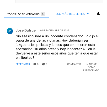
LOS MÁS RECIENTES
TODOS LOS COMENTARIOS
8
Todos los comentarios
Comentario de Jose Dutruel.
Jose Dutruel
9 DE DICIEMBRE DE 2023
JD
“un asesino libre a un inocente condenado”. Lo dijo el
papá de una de las victimas, Hoy deberian ser
juzgados los policias y jueces que cometieron esta
aberración. 10 años preso y hoy inocente? Quien le
devuelve a este señor esos años que tenia que estar
en libertad?
RESPONDER
0
0
COMPARTIR
MARCAR
COMO
INAPROPIADO