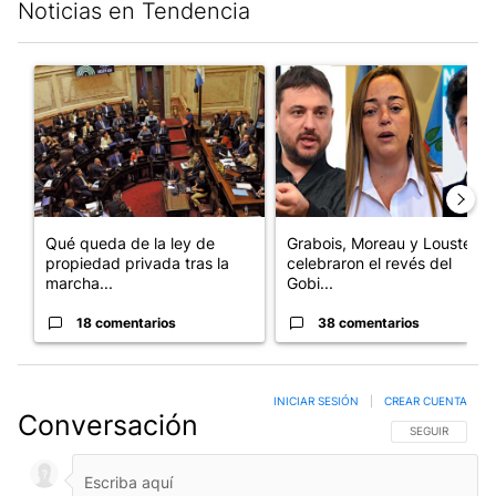
Noticias en Tendencia
Este listado muestra los artículos con más comentarios en los últim
Un artículo de tendencia con el título "Qué queda de la ley de p
Un artículo de tendencia con e
Qué queda de la ley de
Grabois, Moreau y Lousteau
propiedad privada tras la
celebraron el revés del
marcha...
Gobi...
18 comentarios
38 comentarios
INICIAR SESIÓN
|
CREAR CUENTA
Conversación
SIGA ESTA CO
SEGUIR