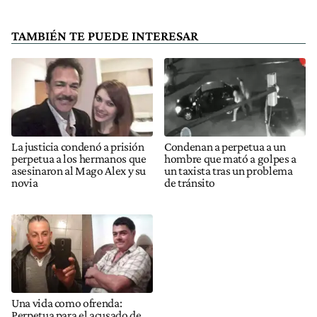
TAMBIÉN TE PUEDE INTERESAR
La justicia condenó a prisión
Condenan a perpetua a un
perpetua a los hermanos que
hombre que mató a golpes a
asesinaron al Mago Alex y su
un taxista tras un problema
novia
de tránsito
Una vida como ofrenda:
Perpetua para el acusado de