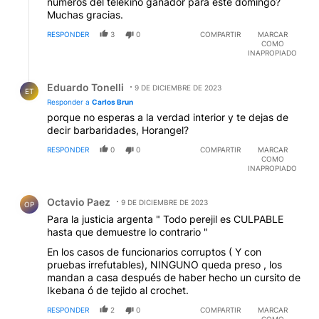
números del telekino ganador para este domingo?
Muchas gracias.
RESPONDER
3
0
COMPARTIR
MARCAR
COMO
INAPROPIADO
Respuesta de Eduardo Tonelli.
Eduardo Tonelli
9 DE DICIEMBRE DE 2023
ET
Responder a
Carlos Brun
porque no esperas a la verdad interior y te dejas de
decir barbaridades, Horangel?
RESPONDER
0
0
COMPARTIR
MARCAR
COMO
INAPROPIADO
Comentario de Octavio Paez.
Octavio Paez
9 DE DICIEMBRE DE 2023
OP
Para la justicia argenta " Todo perejil es CULPABLE
hasta que demuestre lo contrario "
En los casos de funcionarios corruptos ( Y con
pruebas irrefutables), NINGUNO queda preso , los
mandan a casa después de haber hecho un cursito de
Ikebana ó de tejido al crochet.
RESPONDER
2
0
COMPARTIR
MARCAR