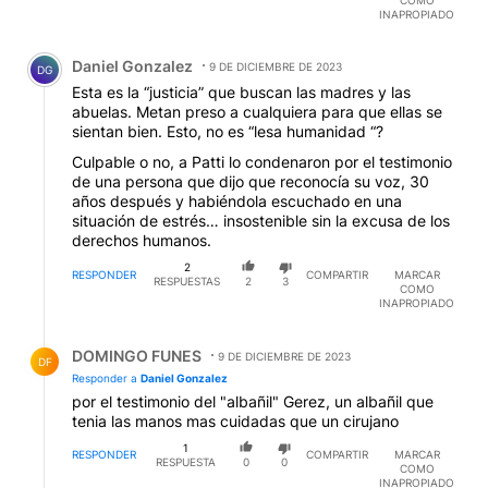
COMO
INAPROPIADO
Comentario de Daniel Gonzalez.
Daniel Gonzalez
9 DE DICIEMBRE DE 2023
DG
Esta es la “justicia” que buscan las madres y las
abuelas. Metan preso a cualquiera para que ellas se
sientan bien. Esto, no es “lesa humanidad “?
Culpable o no, a Patti lo condenaron por el testimonio
de una persona que dijo que reconocía su voz, 30
años después y habiéndola escuchado en una
situación de estrés… insostenible sin la excusa de los
derechos humanos.
2
RESPONDER
COMPARTIR
MARCAR
RESPUESTAS
2
3
COMO
INAPROPIADO
Respuesta de DOMINGO FUNES.
DOMINGO FUNES
9 DE DICIEMBRE DE 2023
DF
Responder a
Daniel Gonzalez
por el testimonio del "albañil" Gerez, un albañil que
tenia las manos mas cuidadas que un cirujano
1
RESPONDER
COMPARTIR
MARCAR
RESPUESTA
0
0
COMO
INAPROPIADO