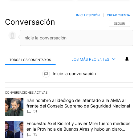
INICIAR SESIÓN
|
CREAR CUENTA
Conversación
SIGA ESTA CO
SEGUIR
LOS MÁS RECIENTES
TODOS LOS COMENTARIOS
Todos los comentarios
Inicie la conversación
CONVERSACIONES ACTIVAS
Este listado muestra los artículos con más comentarios en los últim
Un artículo de tendencia con el título "Irán nombró al ideólogo d
Irán nombró al ideólogo del atentado a la AMIA al
frente del Consejo Supremo de Seguridad Nacional
51
Un artículo de tendencia con el título "Encuesta: Axel Kicillof y 
Encuesta: Axel Kicillof y Javier Milei fueron medidos
en la Provincia de Buenos Aires y hubo un claro
ganador
13