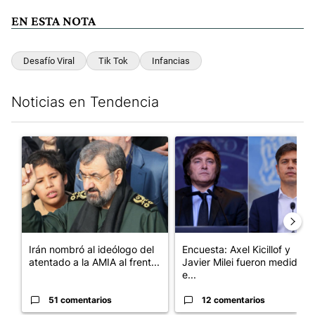
EN ESTA NOTA
Desafío Viral
Tik Tok
Infancias
Noticias en Tendencia
Este listado muestra los artículos con más comentarios en los últim
Un artículo de tendencia con el título "Irán nombró al ideólogo
Un artículo de tendencia con e
Irán nombró al ideólogo del
Encuesta: Axel Kicillof y
atentado a la AMIA al frent...
Javier Milei fueron medidos
e...
51 comentarios
12 comentarios