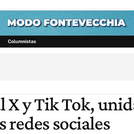
Columnistas
Política
Pymes
Salud
Internacional
Clima
Deportes
Business
Noticias
Caras
l X y Tik Tok, unid
s redes sociales