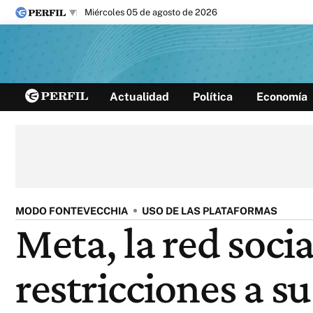
miércoles 05 de agosto de 2026
Últimas noticias
Actualidad
Política
Economía
Inicio
Ahora
Opinión
Cultura
Arte
Educación
Videos
Córdoba
Reperfilar
Diario del Juicio
MODO FONTEVECCHIA
USO DE LAS PLATAFORMAS
Meta, la red socia
restricciones a su