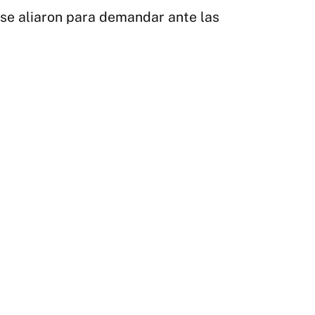
un
se aliaron para demandar ante las
pa
fr
las
re
a
su
re
so
|
CE