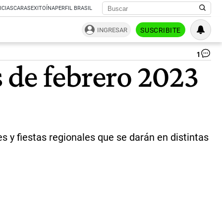
ICIAS
CARAS
EXITOÍNA
PERFIL BRASIL
INGRESAR
SUSCRIBITE
1
Ca
s de febrero 2023
en
Bar
|
we
s y fiestas regionales que se darán en distintas