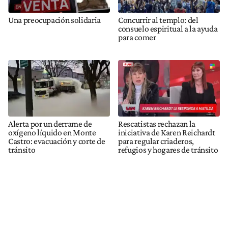
Una preocupación solidaria
Concurrir al templo: del
consuelo espiritual a la ayuda
para comer
Alerta por un derrame de
Rescatistas rechazan la
oxígeno líquido en Monte
iniciativa de Karen Reichardt
Castro: evacuación y corte de
para regular criaderos,
tránsito
refugios y hogares de tránsito