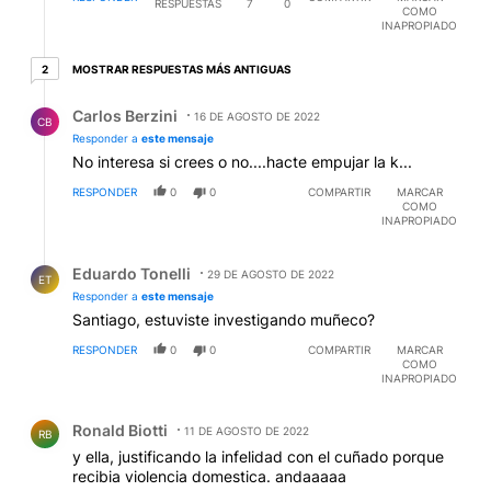
RESPUESTAS
7
0
COMO
INAPROPIADO
2 respuestas más antiguas
MOSTRAR RESPUESTAS MÁS ANTIGUAS
2
Respuesta de Carlos Berzini.
Carlos Berzini
16 DE AGOSTO DE 2022
CB
Responder a
este mensaje
No interesa si crees o no....hacte empujar la k...
RESPONDER
0
0
COMPARTIR
MARCAR
COMO
INAPROPIADO
Respuesta de Eduardo Tonelli.
Eduardo Tonelli
29 DE AGOSTO DE 2022
ET
Responder a
este mensaje
Santiago, estuviste investigando muñeco?
RESPONDER
0
0
COMPARTIR
MARCAR
COMO
INAPROPIADO
Comentario de Ronald Biotti.
Ronald Biotti
11 DE AGOSTO DE 2022
RB
y ella, justificando la infelidad con el cuñado porque
recibia violencia domestica. andaaaaa