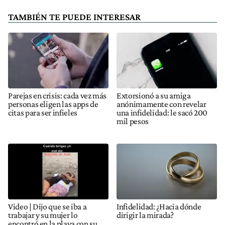
TAMBIÉN TE PUEDE INTERESAR
Parejas en crisis: cada vez más
Extorsionó a su amiga
personas eligen las apps de
anónimamente con revelar
citas para ser infieles
una infidelidad: le sacó 200
mil pesos
Video | Dijo que se iba a
Infidelidad: ¿Hacia dónde
trabajar y su mujer lo
dirigir la mirada?
encontró en la playa con su