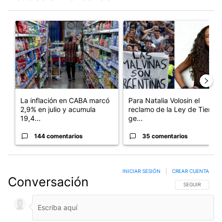
Este listado muestra los artículos con más comentarios en los últim
Un artículo de tendencia con el título "La inflación en CABA m
Un artículo de tendencia con e
La inflación en CABA marcó
Para Natalia Volosin el
2,9% en julio y acumula
reclamo de la Ley de Tierras
19,4...
ge...
144 comentarios
35 comentarios
INICIAR SESIÓN
|
CREAR CUENTA
Conversación
SIGA ESTA CO
SEGUIR