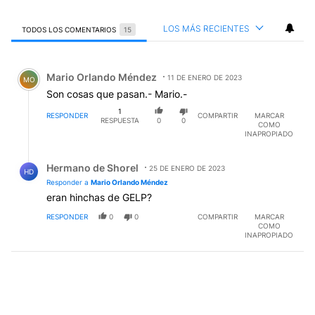
LOS MÁS RECIENTES
TODOS LOS COMENTARIOS
15
Todos los comentarios
Comentario de Mario Orlando Méndez.
Mario Orlando Méndez
11 DE ENERO DE 2023
MO
Son cosas que pasan.- Mario.-
1
RESPONDER
COMPARTIR
MARCAR
RESPUESTA
0
0
COMO
INAPROPIADO
Respuesta de Hermano de Shorel.
Hermano de Shorel
25 DE ENERO DE 2023
HD
Responder a
Mario Orlando Méndez
eran hinchas de GELP?
RESPONDER
0
0
COMPARTIR
MARCAR
COMO
INAPROPIADO