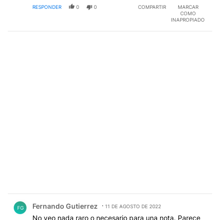
RESPONDER
0
0
COMPARTIR
MARCAR
COMO
INAPROPIADO
Comentario de Fernando Gutierrez.
Fernando Gutierrez
11 DE AGOSTO DE 2022
FG
No veo nada raro o necesario para una nota. Parece