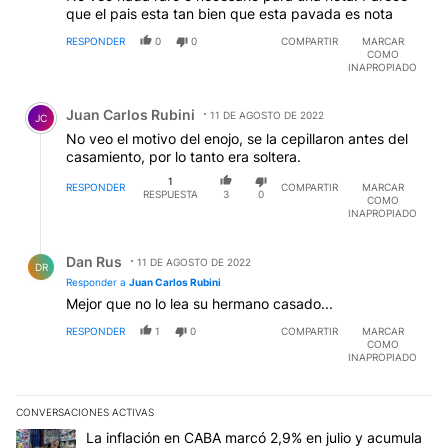
que el pais esta tan bien que esta pavada es nota
RESPONDER
0
0
COMPARTIR
MARCAR
COMO
INAPROPIADO
Comentario de Juan Carlos Rubini.
Juan Carlos Rubini
11 DE AGOSTO DE 2022
JC
No veo el motivo del enojo, se la cepillaron antes del
casamiento, por lo tanto era soltera.
1
RESPONDER
COMPARTIR
MARCAR
RESPUESTA
3
0
COMO
INAPROPIADO
Respuesta de Dan Rus.
Dan Rus
11 DE AGOSTO DE 2022
DR
Responder a
Juan Carlos Rubini
Mejor que no lo lea su hermano casado...
RESPONDER
1
0
COMPARTIR
MARCAR
COMO
INAPROPIADO
CONVERSACIONES ACTIVAS
Este listado muestra los artículos con más comentarios en los últim
Un artículo de tendencia con el título "La inflación en CABA mar
La inflación en CABA marcó 2,9% en julio y acumula