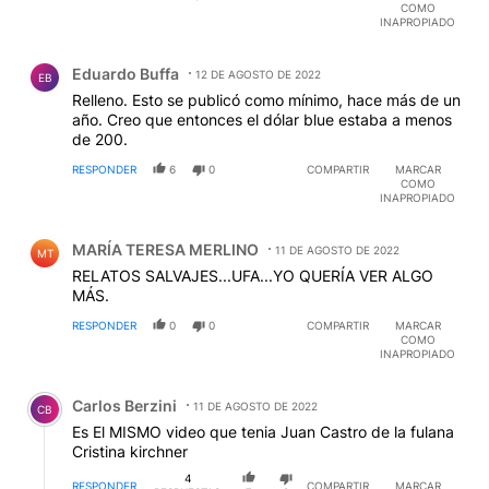
COMO
INAPROPIADO
Comentario de Eduardo Buffa.
Eduardo Buffa
12 DE AGOSTO DE 2022
EB
Relleno. Esto se publicó como mínimo, hace más de un
año. Creo que entonces el dólar blue estaba a menos
de 200.
RESPONDER
6
0
COMPARTIR
MARCAR
COMO
INAPROPIADO
Comentario de MARÍA TERESA MERLINO.
MARÍA TERESA MERLINO
11 DE AGOSTO DE 2022
MT
RELATOS SALVAJES...UFA...YO QUERÍA VER ALGO
MÁS.
RESPONDER
0
0
COMPARTIR
MARCAR
COMO
INAPROPIADO
Comentario de Carlos Berzini.
Carlos Berzini
11 DE AGOSTO DE 2022
CB
Es El MISMO video que tenia Juan Castro de la fulana
Cristina kirchner
4
RESPONDER
COMPARTIR
MARCAR