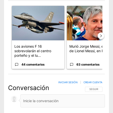
Este listado muestra los artículos con más comentarios en los úl
Un artículo de tendencia con el título "Los aviones F 16 sobr
Un artículo de tendencia con
Los aviones F 16
Murió Jorge Messi, el pap
sobrevolarán el centro
de Lionel Messi, en Rosari
porteño y el lu...
44 comentarios
63 comentarios
INICIAR SESIÓN
|
CREAR CUENTA
Conversación
SIGA ESTA CONVE
SEGUIR