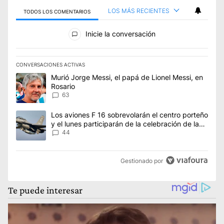
LOS MÁS RECIENTES
TODOS LOS COMENTARIOS
Todos los comentarios
Inicie la conversación
CONVERSACIONES ACTIVAS
Este listado muestra los artículos con más comentarios en los úl
Un artículo de tendencia con el título "Murió Jorge Messi, el p
Murió Jorge Messi, el papá de Lionel Messi, en
Rosario
63
Un artículo de tendencia con el título "Los aviones F 16 sobrevo
Los aviones F 16 sobrevolarán el centro porteño
y el lunes participarán de la celebración de la
Fuerza Aérea
44
Gestionado por