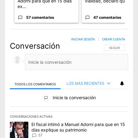
Adorni para que en 15 días
Vialidad, declaró que Cr...
ex...
57 comentarios
47 comentarios
INICIAR SESIÓN
|
CREAR CUENTA
Conversación
SIGA ESTA CONVE
SEGUIR
LOS MÁS RECIENTES
TODOS LOS COMENTARIOS
Todos los comentarios
Inicie la conversación
CONVERSACIONES ACTIVAS
Este listado muestra los artículos con más comentarios en los úl
Un artículo de tendencia con el título "El fiscal intimó a Manue
El fiscal intimó a Manuel Adorni para que en 15
días explique su patrimonio
57