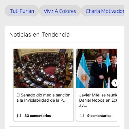
Tuti Furlán
Vivir A Colores
Charla Motivaciona
Noticias en Tendencia
Este listado muestra los artículos con más comentarios en los úl
Un artículo de tendencia con el título "El Senado dio media s
Un artículo de tendencia con
El Senado dio media sanción
Javier Milei se reunió con
a la Inviolabilidad de la P...
Daniel Noboa en Ecuador 
av...
33 comentarios
9 comentarios