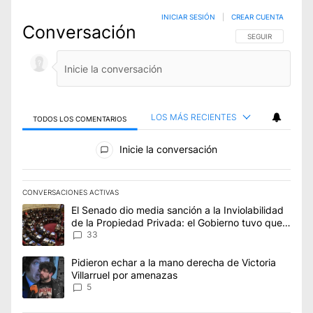
INICIAR SESIÓN
|
CREAR CUENTA
Conversación
SIGA ESTA CONVE
SEGUIR
LOS MÁS RECIENTES
TODOS LOS COMENTARIOS
Todos los comentarios
Inicie la conversación
CONVERSACIONES ACTIVAS
Este listado muestra los artículos con más comentarios en los úl
Un artículo de tendencia con el título "El Senado dio media san
El Senado dio media sanción a la Inviolabilidad
de la Propiedad Privada: el Gobierno tuvo que
ceder en la Ley del Manejo del Fuego
33
Un artículo de tendencia con el título "Pidieron echar a la man
Pidieron echar a la mano derecha de Victoria
Villarruel por amenazas
5