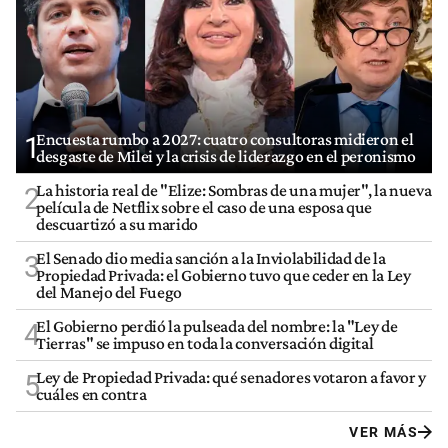
Encuesta rumbo a 2027: cuatro consultoras midieron el
1
desgaste de Milei y la crisis de liderazgo en el peronismo
La historia real de "Elize: Sombras de una mujer", la nueva
2
película de Netflix sobre el caso de una esposa que
descuartizó a su marido
El Senado dio media sanción a la Inviolabilidad de la
3
Propiedad Privada: el Gobierno tuvo que ceder en la Ley
del Manejo del Fuego
El Gobierno perdió la pulseada del nombre: la "Ley de
4
Tierras" se impuso en toda la conversación digital
Ley de Propiedad Privada: qué senadores votaron a favor y
5
cuáles en contra
VER MÁS