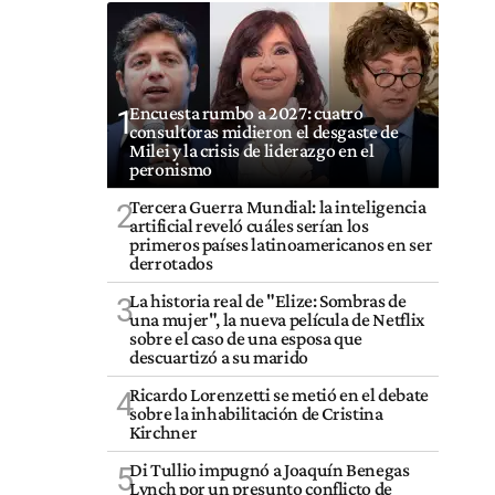
Encuesta rumbo a 2027: cuatro
1
consultoras midieron el desgaste de
Milei y la crisis de liderazgo en el
peronismo
Tercera Guerra Mundial: la inteligencia
2
artificial reveló cuáles serían los
primeros países latinoamericanos en ser
derrotados
La historia real de "Elize: Sombras de
3
una mujer", la nueva película de Netflix
sobre el caso de una esposa que
descuartizó a su marido
Ricardo Lorenzetti se metió en el debate
4
sobre la inhabilitación de Cristina
Kirchner
Di Tullio impugnó a Joaquín Benegas
5
Lynch por un presunto conflicto de