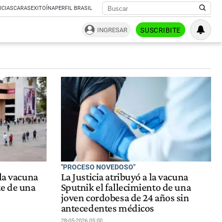
ICIAS
CARAS
EXITOÍNA
PERFIL BRASIL
INGRESAR
SUSCRIBITE
"PROCESO NOVEDOSO"
 la vacuna
La Justicia atribuyó a la vacuna
te de una
Sputnik el fallecimiento de una
joven cordobesa de 24 años sin
antecedentes médicos
28-05-2026 05:00