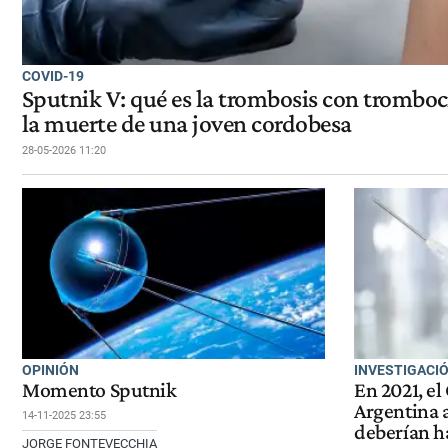
COVID-19
Sputnik V: qué es la trombosis con trombo
la muerte de una joven cordobesa
28-05-2026 11:20
OPINIÓN
INVESTIGACI
Momento Sputnik
En 2021, el
Argentina 
14-11-2025 23:55
deberían h
JORGE FONTEVECCHIA