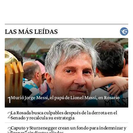
LAS MÁS LEÍDAS
Murió Jorge Messi, el papá de Lionel Messi, en Rosario
1
La Rosada busca culpables después de la derrota en el
2
Senado y recalcula su estrategia
Caputo y Sturzenegger crean un fondo para indemnizar y
3
“ganar” sindicatos aliados