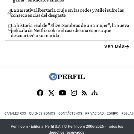
La narrativa libertaria cruje en las redes y Milei sufre las
4
consecuencias del desgaste
La historia real de "Elize: Sombras de una mujer", la nueva
5
película de Netflix sobre el caso de una esposa que
descuartizó a su marido
VER MÁS
CANALES RSS
QUIENES SOMOS
CONTÁCTENOS
PRIVACIDAD
EQUIPO
REGLAS
Perfil.com - Editorial Perfil S.A.
| © Perfil.com 2006-2026 - Todos los
derechos reservados.