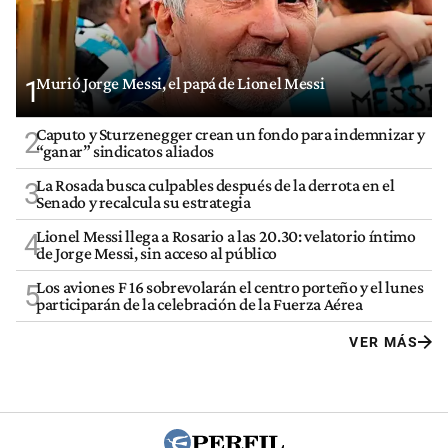
Murió Jorge Messi, el papá de Lionel Messi
1
Caputo y Sturzenegger crean un fondo para indemnizar y
2
“ganar” sindicatos aliados
La Rosada busca culpables después de la derrota en el
3
Senado y recalcula su estrategia
Lionel Messi llega a Rosario a las 20.30: velatorio íntimo
4
de Jorge Messi, sin acceso al público
Los aviones F 16 sobrevolarán el centro porteño y el lunes
5
participarán de la celebración de la Fuerza Aérea
VER MÁS