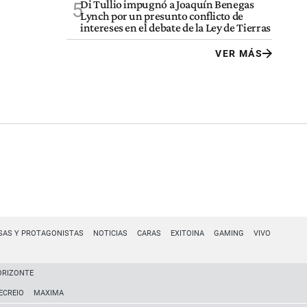
Di Tullio impugnó a Joaquín Benegas
5
Lynch por un presunto conflicto de
intereses en el debate de la Ley de Tierras
VER MÁS
SAS Y PROTAGONISTAS
NOTICIAS
CARAS
EXITOINA
GAMING
VIVO
ORIZONTE
ECREIO
MAXIMA