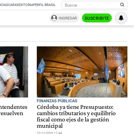
ICIAS
CARAS
EXITOÍNA
PERFIL BRASIL
INGRESAR
SUSCRIBITE
FINANZAS PÚBLICAS
intendentes
Córdoba ya tiene Presupuesto:
 resuelven
cambios tributarios y equilibrio
fiscal como ejes de la gestión
municipal
22-12-2025 17:44