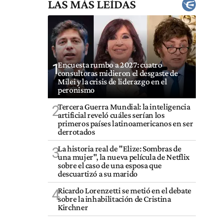
LAS MÁS LEÍDAS
Encuesta rumbo a 2027: cuatro
1
consultoras midieron el desgaste de
Milei y la crisis de liderazgo en el
peronismo
Tercera Guerra Mundial: la inteligencia
2
artificial reveló cuáles serían los
primeros países latinoamericanos en ser
derrotados
La historia real de "Elize: Sombras de
3
una mujer", la nueva película de Netflix
sobre el caso de una esposa que
descuartizó a su marido
Ricardo Lorenzetti se metió en el debate
4
sobre la inhabilitación de Cristina
Kirchner