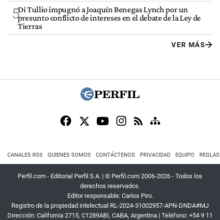
Di Tullio impugnó a Joaquín Benegas Lynch por un
5
presunto conflicto de intereses en el debate de la Ley de
Tierras
VER MÁS
CANALES RSS
QUIENES SOMOS
CONTÁCTENOS
PRIVACIDAD
EQUIPO
REGLAS
Perfil.com - Editorial Perfil S.A.
| © Perfil.com 2006-2026 - Todos los
derechos reservados.
Editor responsable: Carlos Piro.
Registro de la propiedad intelectual RL-2024-31002957-APN-DNDA#MJ
Dirección:
California 2715
,
C1289ABI
,
CABA, Argentina
| Teléfono:
+54 9 11