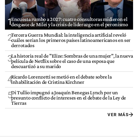
Encuesta rumbo a 2027: cuatro consultoras midieron el
1
desgaste de Milei y la crisis de liderazgo en el peronismo
Tercera Guerra Mundial: la inteligencia artificial reveló
2
cuáles serían los primeros países latinoamericanos en ser
derrotados
La historia real de "Elize: Sombras de una mujer", la nueva
3
película de Netflix sobre el caso de una esposa que
descuartizó a su marido
Ricardo Lorenzetti se metió en el debate sobre la
4
inhabilitación de Cristina Kirchner
Di Tullio impugnó a Joaquín Benegas Lynch por un
5
presunto conflicto de intereses en el debate de la Ley de
Tierras
VER MÁS