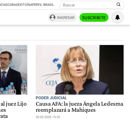
ICIAS
CARAS
EXITOÍNA
PERFIL BRASIL
INGRESAR
SUSCRIBITE
PODER JUDICIAL
al juez Lijo
Causa AFA: la jueza Ángela Ledesma
nes
reemplazará a Mahiques
rata
26-02-2026 15:20