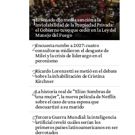
El Senado dio media sanción a la
1
Inviolabilidad de la Propiedad Privada:
el Gobierno tuvo que ceder en la Ley del
Manejo del Fuego
Encuesta rumbo a 2027: cuatro
2
consultoras midieron el desgaste de
Milei y la crisis de liderazgo en el
peronismo
Ricardo Lorenzetti se metió en el debate
3
sobre la inhabilitación de Cristina
Kirchner
La historia real de "Elize: Sombras de
4
una mujer", la nueva película de Netflix
sobre el caso de una esposa que
descuartizó a su marido
Tercera Guerra Mundial: la inteligencia
5
artificial reveló cuáles serían los
primeros países latinoamericanos en ser
derrotados