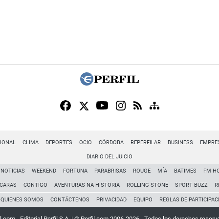
IONAL
CLIMA
DEPORTES
OCIO
CÓRDOBA
REPERFILAR
BUSINESS
EMPRE
DIARIO DEL JUICIO
NOTICIAS
WEEKEND
FORTUNA
PARABRISAS
ROUGE
MÍA
BATIMES
FM H
CARAS
CONTIGO
AVENTURAS NA HISTORIA
ROLLING STONE
SPORT BUZZ
R
QUIENES SOMOS
CONTÁCTENOS
PRIVACIDAD
EQUIPO
REGLAS DE PARTICIPAC
l.com - Editorial Perfil S.A.
| © Perfil.com 2006-2026 - Todos los derechos reserv