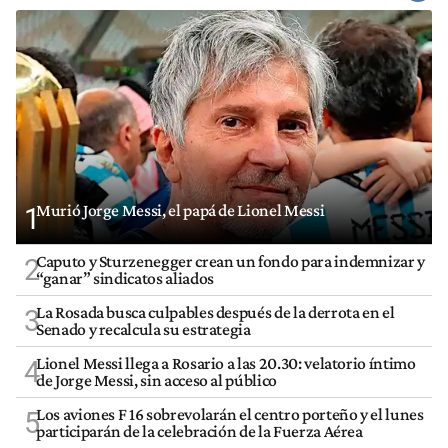
Murió Jorge Messi, el papá de Lionel Messi
1
Caputo y Sturzenegger crean un fondo para indemnizar y
2
“ganar” sindicatos aliados
La Rosada busca culpables después de la derrota en el
3
Senado y recalcula su estrategia
Lionel Messi llega a Rosario a las 20.30: velatorio íntimo
4
de Jorge Messi, sin acceso al público
Los aviones F 16 sobrevolarán el centro porteño y el lunes
5
participarán de la celebración de la Fuerza Aérea