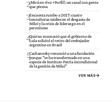
¡Mirá en vivo +Perfil!: un canal con gente
2
que piensa
Encuesta rumbo a 2027: cuatro
3
consultoras midieron el desgaste de
Milei y la crisis de liderazgo en el
peronismo
Quirno reconoció que el gobierno de
4
Lula solicitó el retiro del embajador
argentino en Brasil
Cachanosky renunció a una fundación
5
porque "se ha transformado en una
especie de Instituto Patria incondicional
de la gestión de Milei"
VER MÁS