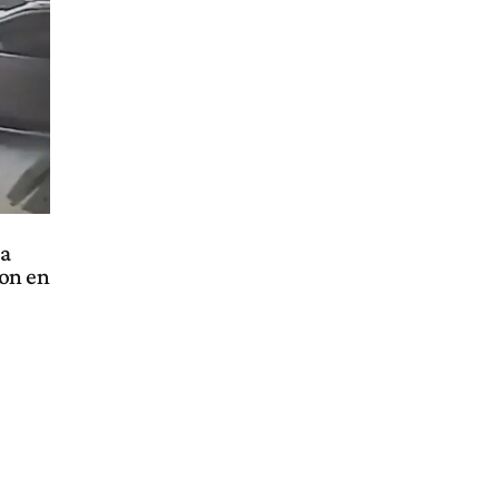
la
on en