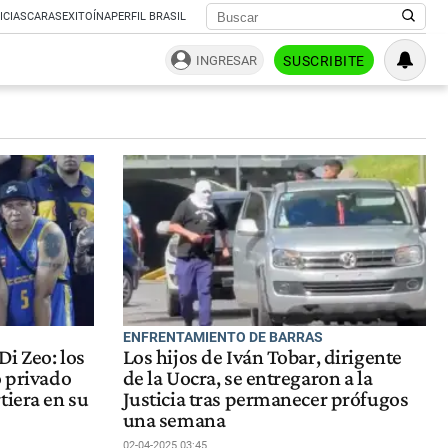
ICIAS
CARAS
EXITOÍNA
PERFIL BRASIL
INGRESAR
SUSCRIBITE
ENFRENTAMIENTO DE BARRAS
Di Zeo: los
Los hijos de Iván Tobar, dirigente
o privado
de la Uocra, se entregaron a la
tiera en su
Justicia tras permanecer prófugos
una semana
02-04-2025 03:45