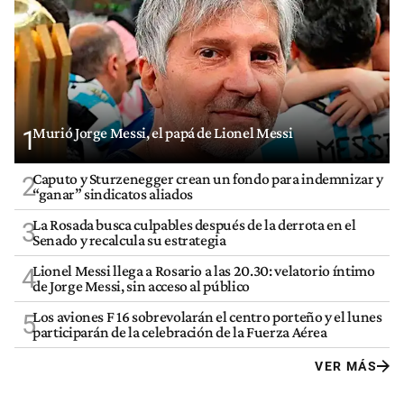
Murió Jorge Messi, el papá de Lionel Messi
1
Caputo y Sturzenegger crean un fondo para indemnizar y
2
“ganar” sindicatos aliados
La Rosada busca culpables después de la derrota en el
3
Senado y recalcula su estrategia
Lionel Messi llega a Rosario a las 20.30: velatorio íntimo
4
de Jorge Messi, sin acceso al público
Los aviones F 16 sobrevolarán el centro porteño y el lunes
5
participarán de la celebración de la Fuerza Aérea
VER MÁS