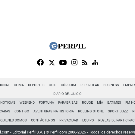
IONAL
CLIMA
DEPORTES
OCIO
CÓRDOBA
REPERFILAR
BUSINESS
EMPRE
DIARIO DEL JUICIO
NOTICIAS
WEEKEND
FORTUNA
PARABRISAS
ROUGE
MÍA
BATIMES
FM H
CARAS
CONTIGO
AVENTURAS NA HISTORIA
ROLLING STONE
SPORT BUZZ
R
QUIENES SOMOS
CONTÁCTENOS
PRIVACIDAD
EQUIPO
REGLAS DE PARTICIPAC
l.com - Editorial Perfil S.A.
| © Perfil.com 2006-2026 - Todos los derechos reserv