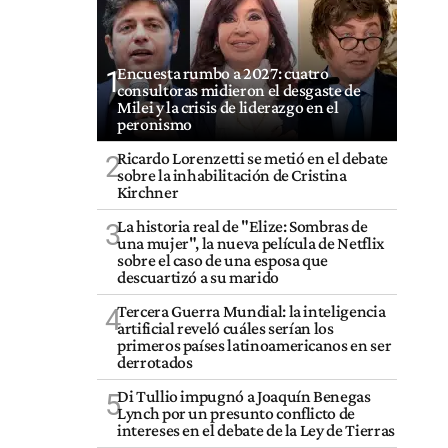
Encuesta rumbo a 2027: cuatro
1
consultoras midieron el desgaste de
Milei y la crisis de liderazgo en el
peronismo
Ricardo Lorenzetti se metió en el debate
2
sobre la inhabilitación de Cristina
Kirchner
La historia real de "Elize: Sombras de
3
una mujer", la nueva película de Netflix
sobre el caso de una esposa que
descuartizó a su marido
Tercera Guerra Mundial: la inteligencia
4
artificial reveló cuáles serían los
primeros países latinoamericanos en ser
derrotados
Di Tullio impugnó a Joaquín Benegas
5
Lynch por un presunto conflicto de
intereses en el debate de la Ley de Tierras