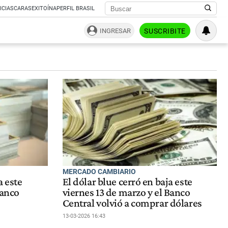
ICIAS
CARAS
EXITOÍNA
PERFIL BRASIL
INGRESAR
SUSCRIBITE
MERCADO CAMBIARIO
a este
El dólar blue cerró en baja este
Banco
viernes 13 de marzo y el Banco
Central volvió a comprar dólares
13-03-2026 16:43