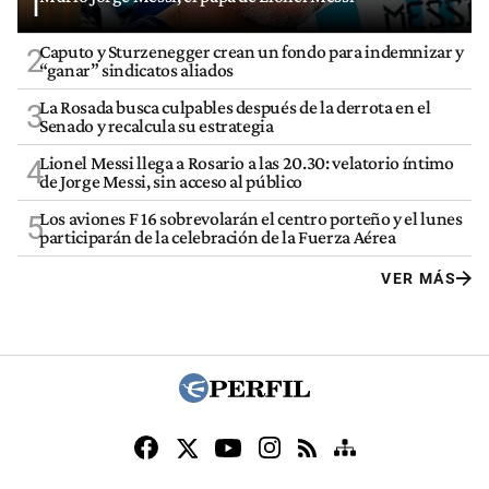
1
Caputo y Sturzenegger crean un fondo para indemnizar y
2
“ganar” sindicatos aliados
La Rosada busca culpables después de la derrota en el
3
Senado y recalcula su estrategia
Lionel Messi llega a Rosario a las 20.30: velatorio íntimo
4
de Jorge Messi, sin acceso al público
Los aviones F 16 sobrevolarán el centro porteño y el lunes
5
participarán de la celebración de la Fuerza Aérea
VER MÁS