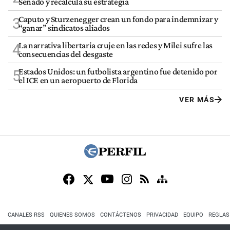
Senado y recalcula su estrategia
Caputo y Sturzenegger crean un fondo para indemnizar y
3
“ganar” sindicatos aliados
La narrativa libertaria cruje en las redes y Milei sufre las
4
consecuencias del desgaste
Estados Unidos: un futbolista argentino fue detenido por
5
el ICE en un aeropuerto de Florida
VER MÁS
CANALES RSS
QUIENES SOMOS
CONTÁCTENOS
PRIVACIDAD
EQUIPO
REGLAS