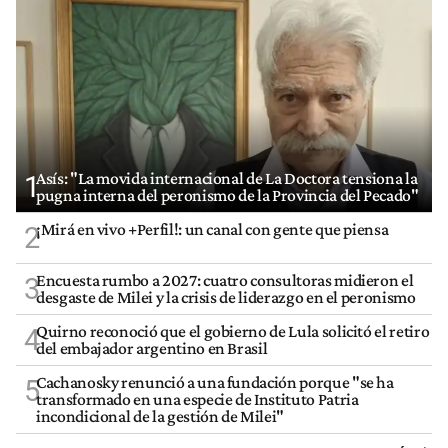
Asís: "La movida internacional de La Doctora tensiona la
1
pugna interna del peronismo de la Provincia del Pecado"
¡Mirá en vivo +Perfil!: un canal con gente que piensa
2
Encuesta rumbo a 2027: cuatro consultoras midieron el
3
desgaste de Milei y la crisis de liderazgo en el peronismo
Quirno reconoció que el gobierno de Lula solicitó el retiro
4
del embajador argentino en Brasil
Cachanosky renunció a una fundación porque "se ha
5
transformado en una especie de Instituto Patria
incondicional de la gestión de Milei"