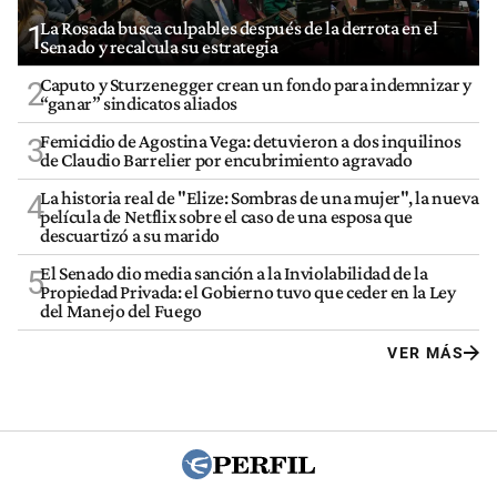
La Rosada busca culpables después de la derrota en el
1
Senado y recalcula su estrategia
Caputo y Sturzenegger crean un fondo para indemnizar y
2
“ganar” sindicatos aliados
Femicidio de Agostina Vega: detuvieron a dos inquilinos
3
de Claudio Barrelier por encubrimiento agravado
La historia real de "Elize: Sombras de una mujer", la nueva
4
película de Netflix sobre el caso de una esposa que
descuartizó a su marido
El Senado dio media sanción a la Inviolabilidad de la
5
Propiedad Privada: el Gobierno tuvo que ceder en la Ley
del Manejo del Fuego
VER MÁS