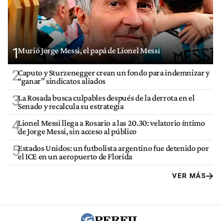
1
Murió Jorge Messi, el papá de Lionel Messi
2
Caputo y Sturzenegger crean un fondo para indemnizar y
“ganar” sindicatos aliados
3
La Rosada busca culpables después de la derrota en el
Senado y recalcula su estrategia
4
Lionel Messi llega a Rosario a las 20.30: velatorio íntimo
de Jorge Messi, sin acceso al público
5
Estados Unidos: un futbolista argentino fue detenido por
el ICE en un aeropuerto de Florida
VER MÁS