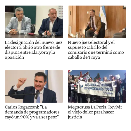
La designación del nuevo juez
Nuevo juez electoral y el
electoral abrió otro frente de
supuesto caballo del
disputa entre Llaryora y la
comisario que terminó como
oposición
caballo de Troya
Carlos Regazzoni: "La
Megacausa La Perla: Revivir
demanda de programadores
el viejo dolor para hacer
cayó un 90% y va a ser peor"
justicia