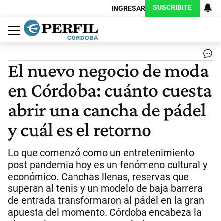
SUSCRIBITE
INGRESAR
Política
Economía
Judiciales
Sociedad
Cultura
Espectáculos
Deportes
Protagonistas
El nuevo negocio de moda
en Córdoba: cuánto cuesta
abrir una cancha de pádel
y cuál es el retorno
Lo que comenzó como un entretenimiento
post pandemia hoy es un fenómeno cultural y
económico. Canchas llenas, reservas que
superan al tenis y un modelo de baja barrera
de entrada transformaron al pádel en la gran
apuesta del momento. Córdoba encabeza la