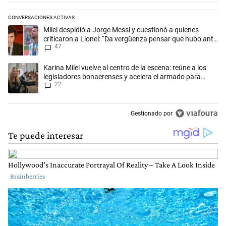
CONVERSACIONES ACTIVAS
Este listado muestra los artículos con más comentarios en los últimos 
Un artículo de tendencia con el título "Milei despidió a Jorge Messi y
Milei despidió a Jorge Messi y cuestionó a quienes
criticaron a Lionel: “Da vergüenza pensar que hubo anti-
47
Messi”
Un artículo de tendencia con el título "Karina Milei vuelve al centro d
Karina Milei vuelve al centro de la escena: reúne a los
legisladores bonaerenses y acelera el armado para
22
2027
Gestionado por