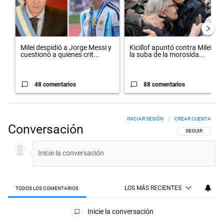
Milei despidió a Jorge Messi y
Kicillof apuntó contra Milei por
cuestionó a quienes crit...
la suba de la morosida...
48 comentarios
88 comentarios
INICIAR SESIÓN
|
CREAR CUENTA
Conversación
SIGA ESTA CON
SEGUIR
LOS MÁS RECIENTES
TODOS LOS COMENTARIOS
Todos los comentarios
Inicie la conversación