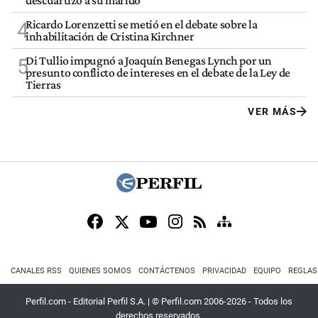
descuartizó a su marido
Ricardo Lorenzetti se metió en el debate sobre la
4
inhabilitación de Cristina Kirchner
Di Tullio impugnó a Joaquín Benegas Lynch por un
5
presunto conflicto de intereses en el debate de la Ley de
Tierras
VER MÁS
CANALES RSS
QUIENES SOMOS
CONTÁCTENOS
PRIVACIDAD
EQUIPO
REGLAS
Perfil.com - Editorial Perfil S.A.
| © Perfil.com 2006-2026 - Todos los
derechos reservados.