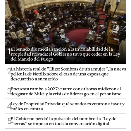
El Senado dio media sanción a la Inviolabilidad de la
1
Propiedad Privada: el Gobierno tuvo que ceder en la Ley
del Manejo del Fuego
La historia real de "Elize: Sombras de una mujer", la nueva
2
película de Netflix sobre el caso de una esposa que
descuartizó a su marido
Encuesta rumbo a 2027: cuatro consultoras midieron el
3
desgaste de Milei y la crisis de liderazgo en el peronismo
Ley de Propiedad Privada: qué senadores votaron a favor y
4
cuáles en contra
El Gobierno perdió la pulseada del nombre: la "Ley de
5
Tierras" se impuso en toda la conversación digital