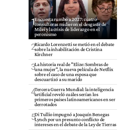
Encuesta rumbo a 2027: cuatro
1
consultoras midieron el desgaste de
Milei y la crisis de liderazgo en el
peronismo
Ricardo Lorenzetti se metió en el debate
2
sobre la inhabilitación de Cristina
Kirchner
La historia real de "Elize: Sombras de
3
una mujer", la nueva película de Netflix
sobre el caso de una esposa que
descuartizó a su marido
Tercera Guerra Mundial: la inteligencia
4
artificial reveló cuáles serían los
primeros países latinoamericanos en ser
derrotados
Di Tullio impugnó a Joaquín Benegas
5
Lynch por un presunto conflicto de
intereses en el debate de la Ley de Tierras