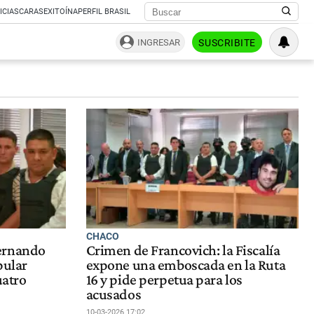
ICIAS
CARAS
EXITOÍNA
PERFIL BRASIL
INGRESAR
SUSCRIBITE
CHACO
ernando
Crimen de Francovich: la Fiscalía
pular
expone una emboscada en la Ruta
uatro
16 y pide perpetua para los
acusados
10-03-2026 17:02