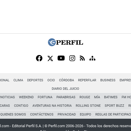
IONAL
CLIMA
DEPORTES
OCIO
CÓRDOBA
REPERFILAR
BUSINESS
EMPRE
DIARIO DEL JUICIO
NOTICIAS
WEEKEND
FORTUNA
PARABRISAS
ROUGE
MÍA
BATIMES
FM H
CARAS
CONTIGO
AVENTURAS NA HISTORIA
ROLLING STONE
SPORT BUZZ
R
QUIENES SOMOS
CONTÁCTENOS
PRIVACIDAD
EQUIPO
REGLAS DE PARTICIPAC
l.com - Editorial Perfil S.A.
| © Perfil.com 2006-2026 - Todos los derechos reserv