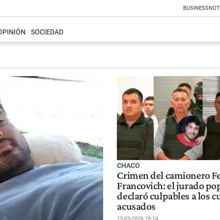
BUSINESS
NOT
OPINIÓN
SOCIEDAD
CHACO
Crimen del camionero F
Francovich: el jurado po
declaró culpables a los c
acusados
13-03-2026 18:14