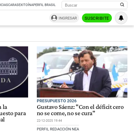
ICIAS
CARAS
EXITOÍNA
PERFIL BRASIL
INGRESAR
SUSCRIBITE
PRESUPUESTO 2026
 la
Gustavo Sáenz: "Con el déficit cero
uesto para
no se come, no se cura"
cal
22-12-2025 19:44
PERFIL REDACCIÓN NEA