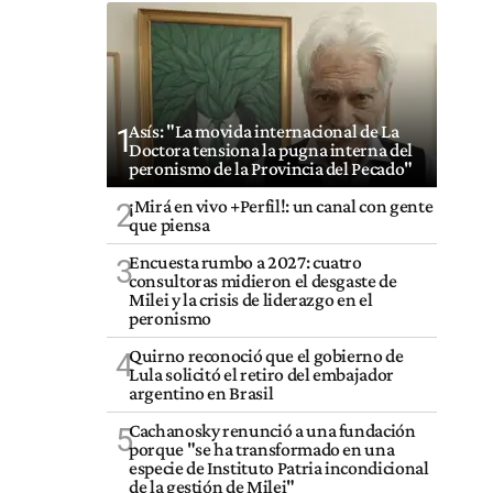
Asís: "La movida internacional de La
1
Doctora tensiona la pugna interna del
peronismo de la Provincia del Pecado"
¡Mirá en vivo +Perfil!: un canal con gente
2
que piensa
Encuesta rumbo a 2027: cuatro
3
consultoras midieron el desgaste de
Milei y la crisis de liderazgo en el
peronismo
Quirno reconoció que el gobierno de
4
Lula solicitó el retiro del embajador
argentino en Brasil
Cachanosky renunció a una fundación
5
porque "se ha transformado en una
especie de Instituto Patria incondicional
de la gestión de Milei"